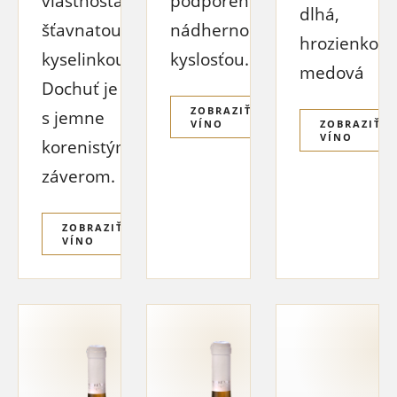
vlastnosťami a
podporené
dlhá,
šťavnatou
nádhernou
hrozienkovo
kyselinkou.
kyslosťou.
medová
Dochuť je čistá
ZOBRAZIŤ
s jemne
VÍNO
ZOBRAZIŤ
VÍNO
korenistým
záverom.
ZOBRAZIŤ
VÍNO