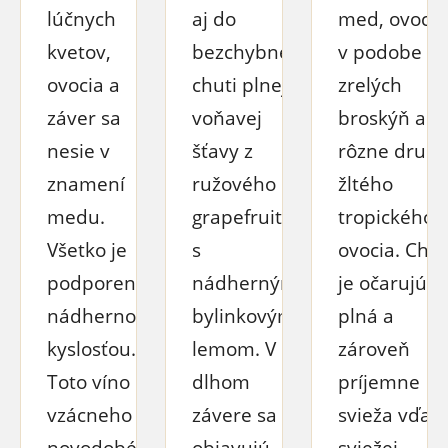
lúčnych
aj do
med, ovocie
kvetov,
bezchybnej
v podobe
ovocia a
chuti plnej
zrelých
záver sa
voňavej
broskýň a
nesie v
šťavy z
rôzne druhy
znamení
ružového
žltého
medu.
grapefruitu
tropického
Všetko je
s
ovocia. Chuť
podporené
nádherným
je očarujúco
nádhernou
bylinkovým
plná a
kyslosťou.
lemom. V
zároveň
Toto víno od
dlhom
príjemne
vzácneho
závere sa
svieža vďak
novodobého
objavujú
sviežej