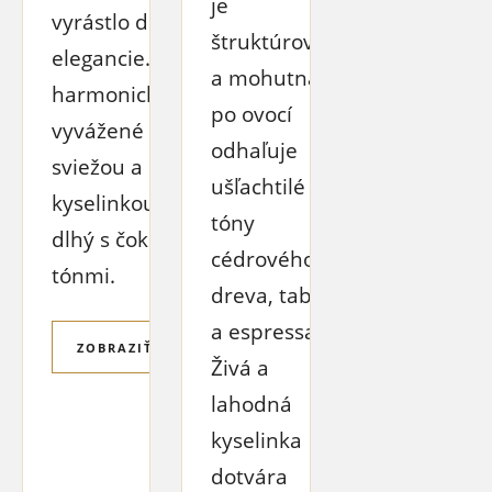
je
vyrástlo do dokonalej
štruktúrovaná
elegancie. Úžasne
a mohutná,
harmonické a
po ovocí
vyvážené so stále
odhaľuje
sviežou a hravou
ušľachtilé
kyselinkou. Záver je
tóny
dlhý s čokoládovými
cédrového
tónmi.
dreva, tabaku
a espressa.
ZOBRAZIŤ VÍNO
Živá a
lahodná
kyselinka
dotvára