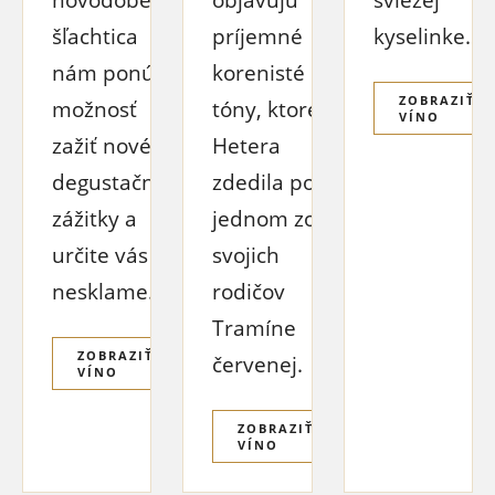
šľachtica
príjemné
kyselinke.
nám ponúka
korenisté
ZOBRAZIŤ
možnosť
tóny, ktoré
VÍNO
zažiť nové
Hetera
degustačné
zdedila po
zážitky a
jednom zo
určite vás
svojich
nesklame.
rodičov
Tramíne
ZOBRAZIŤ
červenej.
VÍNO
ZOBRAZIŤ
VÍNO