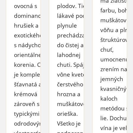
má zlatistú
ovocná s
plodov. Tieto
farbu, boha
dominanciou
lákavé pocity
muškátovú
hrušiek a
plynule
vôňu a plnú
exotického liči
prechádzajú
štruktúrova
s nádychom
do čistej a
chuť,
orientálneho
lahodnej
umocnenú
korenia. Chuť
chuti. Spája
zrením na
je komplexná,
vône kvetov,
jemných
šťavnatá a
čerstvého
kvasničných
krémová
hrozna a
kaloch
zároveň s
muškátového
metódou su
typickými
orieška.
lie. Dochuť
odrodovými
Všetko je
vína je veľm