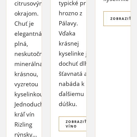
typické pre
citrusovým
hrozno z
okrajom.
ZOBRAZIŤ V
Pálavy.
Chuť je
Vďaka
elegantná a
krásnej
plná,
kyselinke je
neskutočne
dochuť dlhá,
minerálna s
šťavnatá a
krásnou,
nabáda k
vyzretou
ďalšiemu
kyselinkou.
dúšku.
Jednoducho
kráľ vín
ZOBRAZIŤ
Rizling
VÍNO
rýnsky...