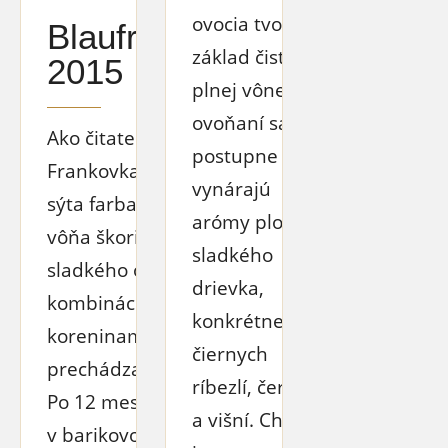
ovocia tvoria
Blaufrankisch
základ čistej a
2015
plnej vône. Po
ovoňaní sa
Ako čitateľka perfektná
postupne
Frankovka. Tmavá,
vynárajú
sýta farba. Intenzívna
arómy plodov
vôňa škorice a
sladkého
sladkého ovocia v
drievka,
kombinácii s
konkrétne
koreninami, ktoré
čiernych
prechádzajú do chuti.
ríbezlí, černíc
Po 12 mesiacoch zrenia
a višní. Chuť
v barikovom sude víno