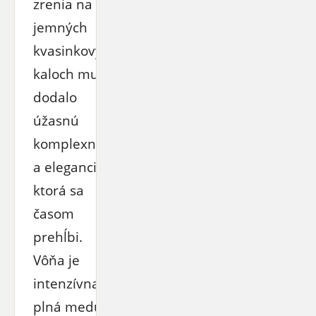
zrenia na
jemných
kvasinkových
kaloch mu
dodalo
úžasnú
komplexnosť
a eleganciu,
ktorá sa
časom
prehĺbi.
Vôňa je
intenzívna,
plná medu a