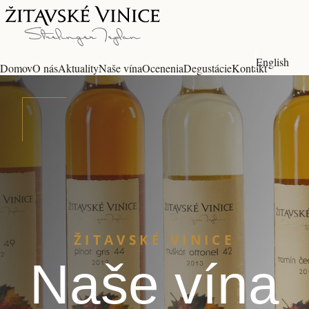
English
Domov
O nás
Aktuality
Naše vína
Ocenenia
Degustácie
Kontakt
ŽITAVSKÉ VINICE
Naše vína