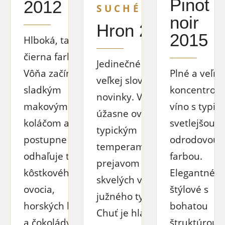
Pinot
2012
SUCHÉ
noir
Hron 2015
2015
Hlboká, takmer
čierna farba.
Jedinečné víno z
Vôňa začína
Plné a veľmi
veľkej slovenskej
sladkým
koncentrov
novinky. Vôňa je
makovým
víno s typic
úžasne ovocná s
koláčom a
svetlejšou
typickým
postupne
odrodovou
temperamentným
odhaľuje tóny
farbou.
prejavom
kôstkového
Elegantné a
skvelých vín
ovocia,
štýlové s
južného typu.
horských bylín
bohatou
Chuť je hladká,
a čokolády.
štruktúrou. 