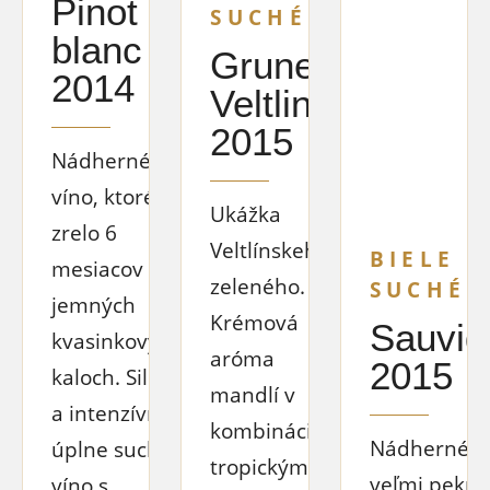
Pinot
SUCHÉ
blanc
Gruner
2014
Veltliner
2015
Nádherné
víno, ktoré
Ukážka
zrelo 6
Veltlínskeho
BIELE
mesiacov na
zeleného.
SUCHÉ
jemných
Krémová
Sauvig
kvasinkových
aróma
2015
kaloch. Silné
mandlí v
a intenzívne,
kombinácii s
Nádherné ví
úplne suché
tropickým
veľmi pekn
víno s