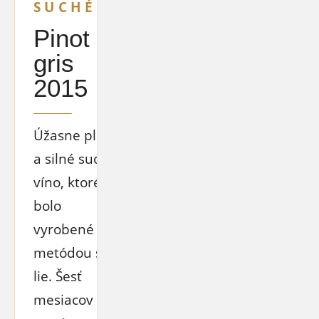
SUCHÉ
Pinot
gris
2015
Úžasne plné
a silné suché
víno, ktoré
bolo
vyrobené
metódou sur
lie. Šesť
mesiacov