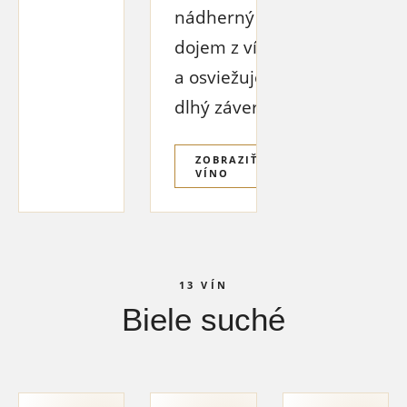
nádherný
dojem z vína
a osviežuje
dlhý záver.
ZOBRAZIŤ
VÍNO
13 VÍN
Biele suché