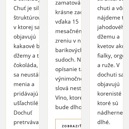
zamatová a
Chuť je silná a
chuti a vôni
krásne zaoblená
štruktúrovaná,
nájdeme tó
vďaka 15
v ktorej sa
jahodového
mesačnému
objavujú
džemu a
zreniu v nových
kakaové bôby,
kvetov ako
barikových
džemy a tmavá
fialky, orgo
sudoch. Na
čokoláda, ktoré
a ruže. V
opísanie takéhoto
sa neustále
dochuti sa
výnimočného vína
menia a
objavujú
slová nestačia.
pridávajú
korenisté tó
Víno, ktoré vám
ušľachtilé tóny.
ktoré sú
bude dlho chutiť...
Dochuť
nádherne
pretrváva
dlhé.
ZOBRAZIŤ VÍNO