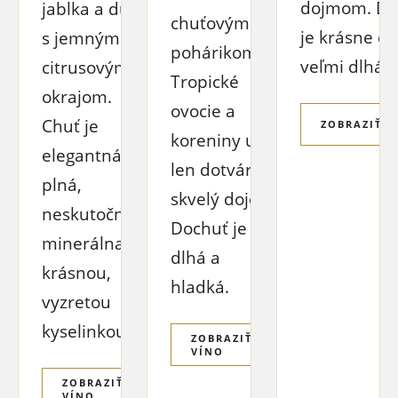
dojmom. Do
jablka a dule
chuťovým
je krásne čis
s jemným
pohárikom.
veľmi dlhá.
citrusovým
Tropické
okrajom.
ovocie a
Chuť je
ZOBRAZIŤ V
koreniny už
elegantná a
len dotvárajú
plná,
skvelý dojem.
neskutočne
Dochuť je
minerálna s
dlhá a
krásnou,
hladká.
vyzretou
kyselinkou.
ZOBRAZIŤ
VÍNO
ZOBRAZIŤ
VÍNO