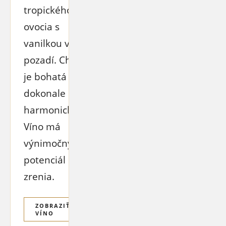
tropického
ovocia s
vanilkou v
pozadí. Chuť
je bohatá a
dokonale
harmonická.
Víno má
výnimočný
potenciál
zrenia.
ZOBRAZIŤ
VÍNO