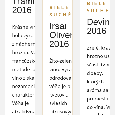
Traminer
BIELE
BIELE
2016
SUCHÉ
SUCHÉ
Devin
Irsai
Krásne víno
2016
Oliver
bolo vyrobené
2016
z nádherného
Zrelé, krásn
hrozna. Vďaka
hrozno už
francúzskej
Žlto-zelené
sčasti tvoril
metóde sur lie
víno. Výrazná
cibéby,
víno získalo
odrodová
ktorých
nezameniteľný
vôňa je plná
aróma sa
charakter.
kvetov a
preniesla aj
Vôňa je
sviežich
do vína. Vín
atraktívna,
citrusových