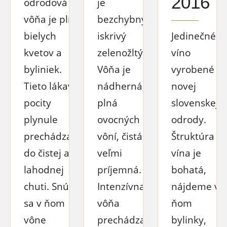
2016
odrodová
je
vôňa je plná
bezchybný,
bielych
iskrivý
Jedinečné
kvetov a
zelenožltý.
víno
byliniek.
Vôňa je
vyrobené z
Tieto lákavé
nádherná,
novej
pocity
plná
slovenskej
plynule
ovocných
odrody.
prechádzajú
vôní, čistá a
Štruktúra
do čistej a
veľmi
vína je
lahodnej
príjemná.
bohatá,
chuti. Snúbi
Intenzívna
nájdeme v
sa v ňom
vôňa
ňom
vône
prechádza
bylinky,