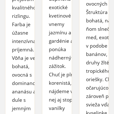
ovocných vô
exotické
kvalitného
Štruktúra ví
kvetinové
rizlingu.
bohatá, náj
vnemy
Farba je
ňom slnečni
jazmínu a
úžasne
med, exotic
gardénie a
intenzívna a
v podobe zr
ponúka
príjemná.
banánov, rô
nádherný
Vôňa je veľmi
druhy žltéh
zážitok.
bohatá,
tropického o
Chuť je plná,
ovocná s
oriešky. Chu
korenistá,
dominanciou
očarujúco p
nájdeme v
ananásu a
zároveň prí
nej aj stopy
dule s
svieža vďaka
vanilky
jemným
kyselinke