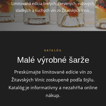
Limitovaná edícia bielych, červených, ružových,
sladkých a suchých vín zo Žitavských Viníc.
KATALÓG
Malé výrobné šarže
Preskúmajte limitované edície vín zo
Žitavských Viníc zoskupené podľa štýlu.
Katalóg je informatívny a nezahŕňa online
nákup.