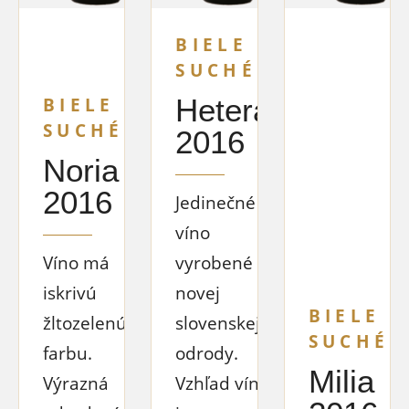
BIELE
SUCHÉ
Hetera
BIELE
SUCHÉ
2016
Noria
2016
Jedinečné
víno
Víno má
vyrobené z
iskrivú
novej
BIELE
žltozelenú
slovenskej
SUCHÉ
farbu.
odrody.
Milia
Výrazná
Vzhľad vína