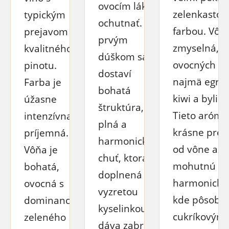
ovocím láka
zelenkastou
typickým
ochutnať. S
farbou. Vôňa
prejavom
prvým
zmyselná, p
kvalitného
dúškom sa
ovocných vô
pinotu.
dostaví
najmä egreš
Farba je
bohatá
kiwi a bylini
úžasne
štruktúra,
Tieto arómy
intenzívna a
plná a
krásne prelí
príjemná.
harmonická
od vône až 
Vôňa je
chuť, ktorá
mohutnú a
bohatá,
doplnená
harmonickú 
ovocná s
vyzretou
kde pôsobia
dominanciou
kyselinkou
cukríkovým
zeleného
dáva zabrať