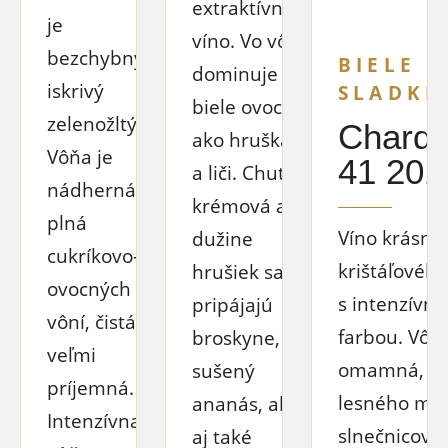
extraktívne
je
víno. Vo vôni
bezchybný,
BIELE
dominuje
iskrivý
SLADKÉ
biele ovocie
zelenožltý.
Chard
ako hruška
Vôňa je
41 201
a liči. Chuť je
nádherná,
krémová a k
plná
Víno krásne
dužine
cukríkovo-
krištáľovéh
hrušiek sa
ovocných
s intenzívno
pripájajú
vôní, čistá a
farbou. Vôňa
broskyne,
veľmi
omamná, pl
sušený
príjemná.
lesného me
ananás, ale
Intenzívna
slnečnicové
aj také