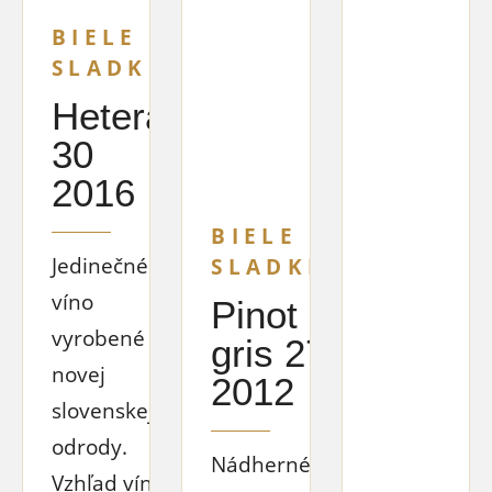
BIELE
SLADKÉ
Hetera
30
2016
BIELE
Jedinečné
SLADKÉ
víno
Pinot
vyrobené z
gris 27
novej
2012
slovenskej
odrody.
Nádherné a
Vzhľad vína