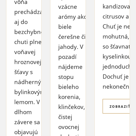
vôňa
kandizovan
vzácne
prechádza
citrusov a k
arómy ako
aj do
Chuť je nes
biele
bezchybnej
mohutná, 
čerešne či
chuti plnej,
so šťavnato
jahody. V
voňavej
kyselinkou a
pozadí
hroznovej
jednoducho
nájdeme
šťavy s
Dochuť je či
stopu
nádherným
nekonečne d
bieleho
bylinkovým
korenia,
lemom. V
klinčekov, k
ZOBRAZIŤ V
dlhom
čistej
závere sa
ovocnej
objavujú