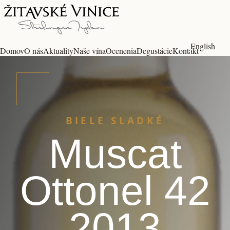
English
Domov
O nás
Aktuality
Naše vína
Ocenenia
Degustácie
Kontakt
BIELE SLADKÉ
Muscat
Ottonel 42
2013