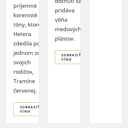
dochuti sa
príjemné
pridáva
korenisté
vôňa
tóny, ktoré
medových
Hetera
plástov.
zdedila po
jednom zo
ZOBRAZIŤ
VÍNO
svojich
rodičov,
Tramíne
červenej.
ZOBRAZIŤ
VÍNO