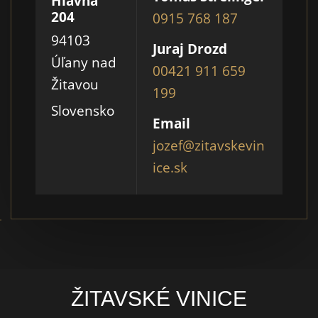
Hlavná
204
0915 768 187
94103
Juraj Drozd
Úľany nad
00421 911 659
Žitavou
199
Slovensko
Email
jozef@zitavskevin
ice.sk
ŽITAVSKÉ VINICE