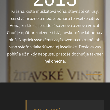
Krásna, čistá muškátová vôňa, šťavnaté citrusy,
čerstvé hrozno a med. Z pohára to všetko cítite.
Vôňa, ku ktorej je radosť sa znova a znova vracať.
Chuť je opäť prirodzene čistá, neskutočne lahodná a
plná. Napriek vysokému zvyškovému cukru pôsobí
víno sviežo vďaka šťavnatej kyselinke. Doslova vás
pohltí a už nikdy neopustí, pretože dochuť je takmer
nekonečná.
BIELE SLADKÉ