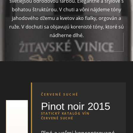
svetlejšou odrodovou farbou. Elegantné a štýlové s
bohatou štruktúrou. V chuti a vôni nájdeme tóny
jahodového džemu a kvetov ako fialky, orgován a
ruže. V dochuti sa objavujú korenisté tóny, ktoré sú
nádherne dlhé.
ČERVENÉ SUCHÉ
Pinot noir 2015
STATICKÝ KATALÓG VÍN
ČERVENÉ SUCHÉ
Plné a veľmi koncentrované