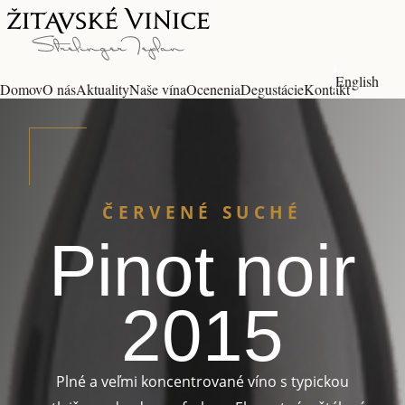
English
Domov
O nás
Aktuality
Naše vína
Ocenenia
Degustácie
Kontakt
ČERVENÉ SUCHÉ
Pinot noir
2015
Plné a veľmi koncentrované víno s typickou