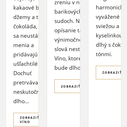
zreniu v nových
harmonické
kakaové bôby,
barikových
vyvážené so
džemy a tmavá
sudoch. Na
sviežou a h
čokoláda, ktoré
opísanie takéhoto
kyselinkou. 
sa neustále
výnimočného vína
dlhý s čoko
menia a
slová nestačia.
tónmi.
pridávajú
Víno, ktoré vám
ušľachtilé tóny.
bude dlho chutiť...
Dochuť
ZOBRAZIŤ V
pretrváva
ZOBRAZIŤ VÍNO
neskutočne
dlho...
ZOBRAZIŤ
VÍNO