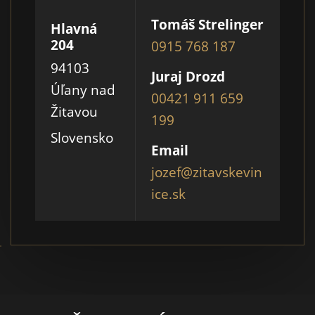
Tomáš Strelinger
Hlavná
204
0915 768 187
94103
Juraj Drozd
Úľany nad
00421 911 659
Žitavou
199
Slovensko
Email
jozef@zitavskevin
ice.sk