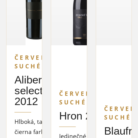
ČERVENÉ
SUCHÉ
Alibernet
selection
ČERVENÉ
2012
SUCHÉ
ČERVEN
Hron 2015
SUCHÉ
Hlboká, takmer
Blaufr
čierna farba.
Jedinečné víno z