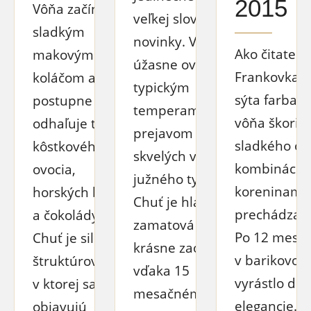
2015
Vôňa začína
veľkej slovenskej
sladkým
novinky. Vôňa je
Ako čitateľk
makovým
úžasne ovocná s
Frankovka. 
koláčom a
typickým
sýta farba. 
postupne
temperamentným
vôňa škorice
odhaľuje tóny
prejavom
sladkého ov
kôstkového
skvelých vín
kombinácii 
ovocia,
južného typu.
koreninami,
horských bylín
Chuť je hladká,
prechádzajú
a čokolády.
zamatová a
Po 12 mesia
Chuť je silná a
krásne zaoblená
v barikovom
štruktúrovaná,
vďaka 15
vyrástlo do 
v ktorej sa
mesačnému
elegancie. 
objavujú