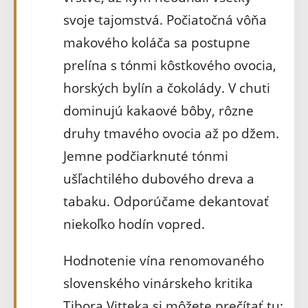
svoje tajomstvá. Počiatočná vôňa
makového koláča sa postupne
prelína s tónmi kôstkového ovocia,
horských bylín a čokolády. V chuti
dominujú kakaové bôby, rôzne
druhy tmavého ovocia až po džem.
Jemne podčiarknuté tónmi
ušľachtilého dubového dreva a
tabaku. Odporúčame dekantovať
niekoľko hodín vopred.
Hodnotenie vína renomovaného
slovenského vinárskeho kritika
Tibora Vitteka si môžete prečítať tu: