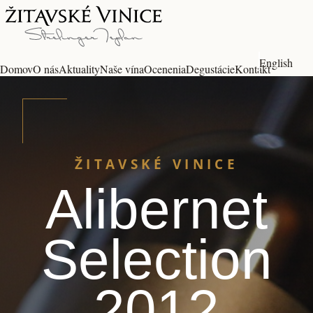
English
Domov
O nás
Aktuality
Naše vína
Ocenenia
Degustácie
Kontakt
ŽITAVSKÉ VINICE
Alibernet
Selection
2012