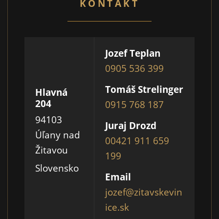
KONTAKT
Jozef Teplan
0905 536 399
Tomáš Strelinger
Hlavná
204
0915 768 187
94103
Juraj Drozd
Úľany nad
00421 911 659
Žitavou
199
Slovensko
Email
jozef@zitavskevin
ice.sk