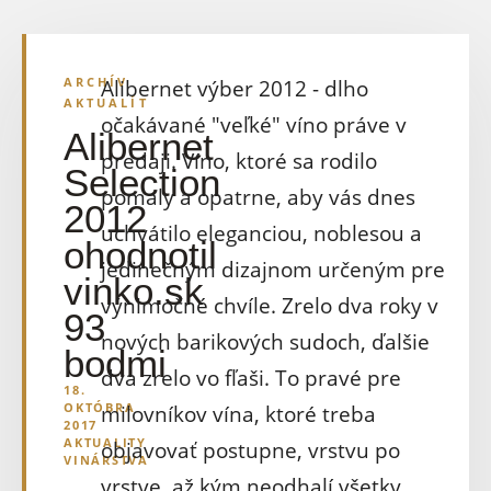
ARCHÍV
Alibernet výber 2012 - dlho
AKTUALÍT
očakávané "veľké" víno práve v
Alibernet
predaji. Víno, ktoré sa rodilo
Selection
pomaly a opatrne, aby vás dnes
2012
uchvátilo eleganciou, noblesou a
ohodnotil
jedinečným dizajnom určeným pre
vinko.sk
výnimočné chvíle. Zrelo dva roky v
93
nových barikových sudoch, ďalšie
bodmi
dva zrelo vo fľaši. To pravé pre
18.
OKTÓBRA
milovníkov vína, ktoré treba
2017
AKTUALITY
objavovať postupne, vrstvu po
VINÁRSTVA
vrstve, až kým neodhalí všetky